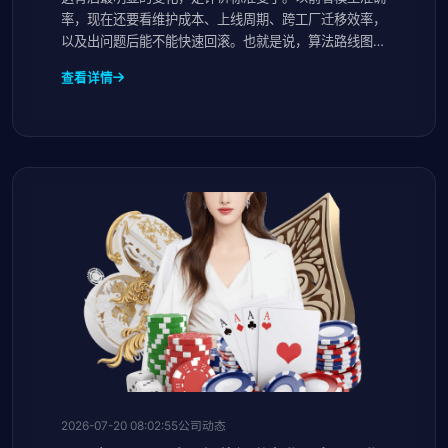
率，现在还要看维护成本、上线周期、跨工厂迁移效率，
以及出问题后能不能快速回滚。也就是说，算法路线图从
“
查看详情
2026-07-20 08:02:55
公司动态