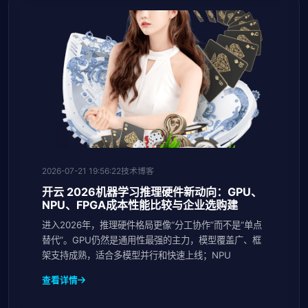
2026-07-21 19:56:22
技术博客
开云 2026机器学习推理硬件新动向：GPU、
NPU、FPGA成本性能比较与企业选购建
进入2026年，推理硬件格局更像“分工协作”而不是“单点
替代”。GPU仍然是通用性最强的主力，模型覆盖广、框
架支持成熟，适合多模型并行和快速上线；NPU
查看详情