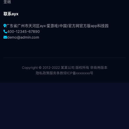
金融
联系ayx
广东省广州市天河区ayx·爱游戏(中国)官方网官方版app科技园
400-12345-67890
demo@admin.com
Copyright © 2012-2022 某某公司 版权所有 非商用版本
隐私政策
服务条款
琼ICP备xxxxxxxx号