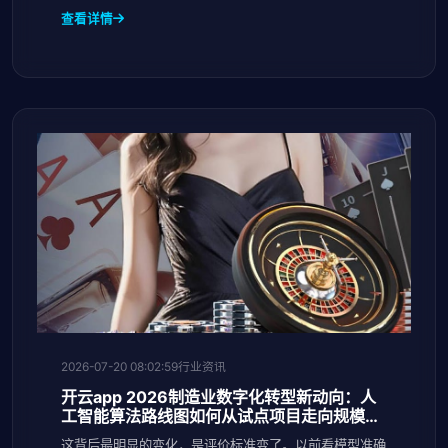
查看详情
2026-07-20 08:02:59
行业资讯
开云app 2026制造业数字化转型新动向：人
工智能算法路线图如何从试点项目走向规模化
复制
这背后最明显的变化，是评价标准变了。以前看模型准确