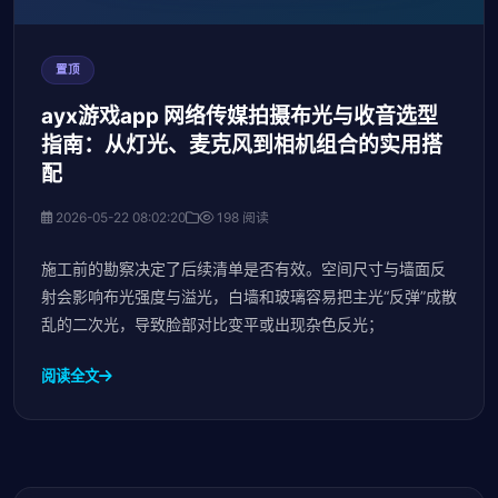
置顶
ayx游戏app 网络传媒拍摄布光与收音选型
指南：从灯光、麦克风到相机组合的实用搭
配
2026-05-22 08:02:20
198 阅读
施工前的勘察决定了后续清单是否有效。空间尺寸与墙面反
射会影响布光强度与溢光，白墙和玻璃容易把主光“反弹”成散
乱的二次光，导致脸部对比变平或出现杂色反光；
阅读全文